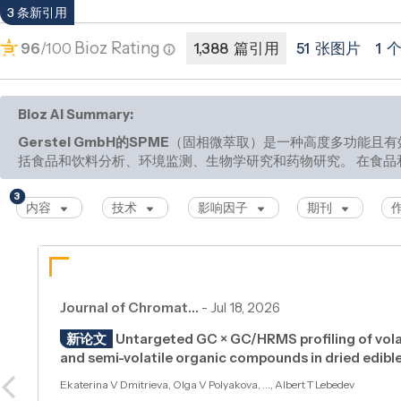
3 条新引用
Bioz Rating
96
/100
1,388 篇引用
51 张图片
1 
Bioz AI Summary:
Gerstel GmbH的SPME
（固相微萃取）是一种高度多功能且有
括食品和饮料分析、环境监测、生物学研究和药物研究。 在食品
它能够
3
内容
技术
影响因子
期刊
Journal of Chromat…
-
Jul 18, 2026
新论文
Untargeted GC × GC/HRMS profiling of vola
and semi-volatile organic compounds in dried edib