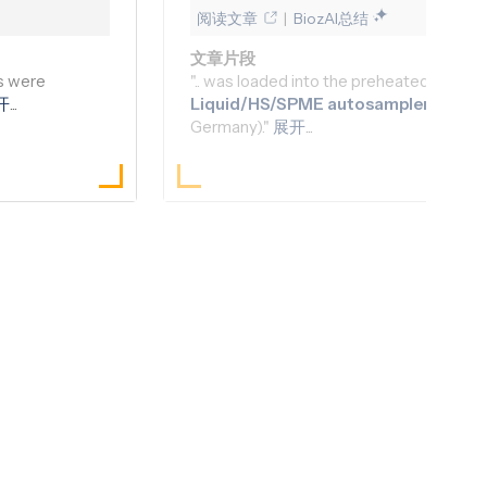
Nkoana I. Mongalo, Maropeng V. Raletsena, ..., Per
阅读文章
|
BiozAI总结
文章片段
s were
".. was loaded into the preheated
Gerst
开
...
Liquid/HS/
SPME
autosampler
(
Gerst
Germany)."
展开
...