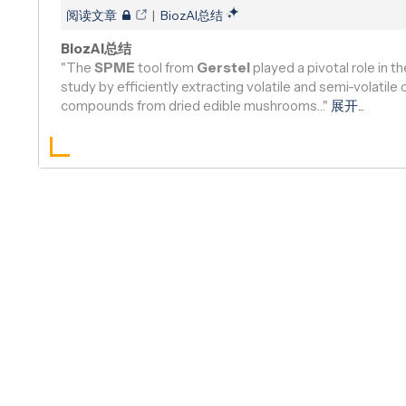
Ekaterina V Dmitrieva, Olga V Polyakova, ..., Albert T Lebedev
阅读文章
|
BiozAI总结
BiozAI总结
"The
SPME
tool from
Gerstel
played a pivotal role in th
study by efficiently extracting volatile and semi-volatile 
compounds from dried edible mushrooms…"
展开
...