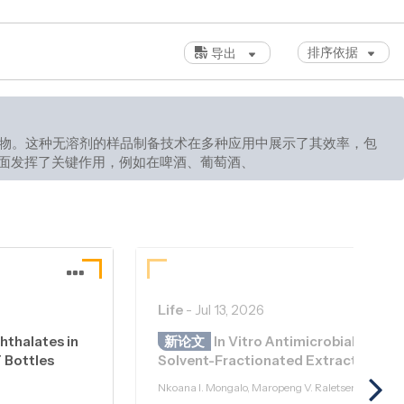
排序依据
导出
物。这种无溶剂的样品制备技术在多种应用中展示了其效率，包
面发挥了关键作用，例如在啤酒、葡萄酒、蜂蜜和各种水果中。
Life
-
Jul 13, 2026
hthalates in
新论文
In Vitro Antimicrobial and Cy
 Bottles
Solvent-Fractionated Extracts from