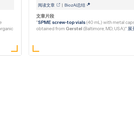
Claudia Lino, Serena Indelicato, ..., Giuseppe Avellone
阅读文章
|
BiozAI总结
文章片段
e
"
SPME
screw‐top vials
(40 mL) with metal cap
organic
obtained from
Gerstel
(Baltimore, MD, USA)."
展