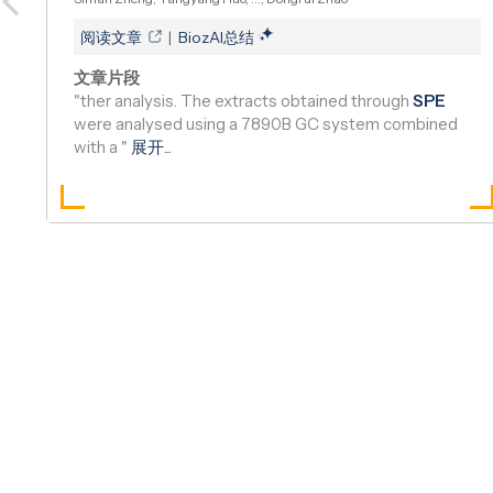
through a…
Siman Zheng, Yangyang Huo, ..., Dongrui Zhao
阅读文章
|
BiozAI总结
文章片段
"ther analysis. The extracts obtained through
SPE
were analysed using a 7890B GC system combined
with a "
展开
...