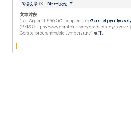
阅读文章
|
BiozAI总结
文章片段
".. an Agilent 8890 GC) coupled to a
Gerstel pyrolysis 
(PYRO https://www.gerstelus.com/products-pyrolysis/ 
Gerstel programmable temperature"
展开
...