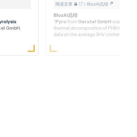
阅读文章
|
BiozAI总结
BiozAI总结
yro
lysis
"
Pyro
from
Gerstel GmbH
was integral
tel GmbH
,
thermal decomposition of PHBV samples, 
data on the average 3HV content. This i