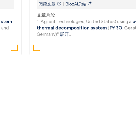
阅读文章
|
BiozAI总结
文章片段
system
".. Agilent Technologies, United States) using a
p
) and
thermal decomposition system
(
PYRO
,
Gers
Germany)."
展开
...