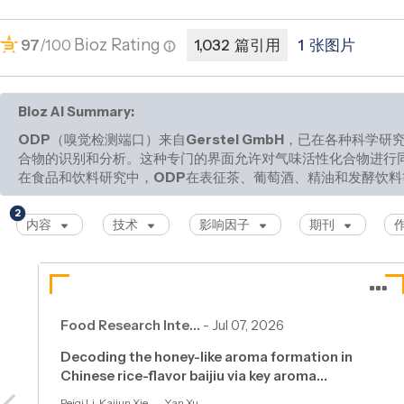
Bioz Rating
97
/100
1,032 篇引用
1 张图片
Bioz AI Summary:
ODP
（嗅觉检测端口）来自
Gerstel GmbH
，已在各种科学研究
合物的识别和分析。这种专门的界面允许对气味活性化合物进行
在食品和饮料研究中，
ODP
在表征茶、葡萄酒、精油和发酵饮料
油
2
内容
技术
影响因子
期刊
Food Research Inte…
-
Jul 07, 2026
Decoding the honey-like aroma formation in
Chinese rice-flavor baijiu via key aroma