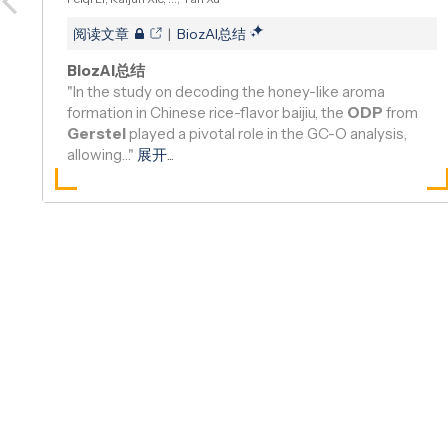
compounds and th…
Peiqi Li, Kaijun Xie, ..., Yan Xu
阅读文章
|
BiozAI总结
BiozAI总结
"In the study on decoding the honey-like aroma
formation in Chinese rice-flavor baijiu, the
ODP
from
Gerstel
played a pivotal role in the GC-O analysis,
allowing…"
展开
...