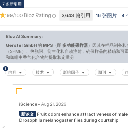
7 条新引用
Bioz Rating
99
/100
3,643 篇引用
16 张图片
4
Bioz AI Summary:
Gerstel GmbH
的
MPS
（即
多功能采样器
）因其在样品制备和
（SPME）、热脱附、衍生化和自动注射，确保样品的精确和可重
和咖啡中香气化合物的提取和定量分析，显著有助于理解风味特
3
内容
技术
影响因子
期刊
iScience
-
Aug 21, 2026
新论文
Fruit odors enhance attractiveness of male
Drosophila melanogaster flies during courtship