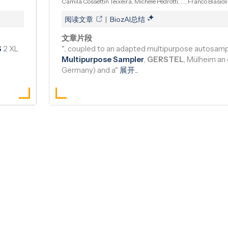
Camila Cossettin Teixeira, Michele Pedrotti, ..., Franco Biasioli
阅读文章
|
BiozAI总结
文章片段
S
2 XL
".. coupled to an adapted multipurpose autosam
Multipurpose Sampler
,
GERSTEL
, Mülheim an 
Germany) and a"
展开
...